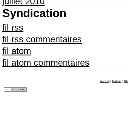
juillet 2010
Syndication
fil rss
fil rss commentaires
fil atom
fil atom commentaires
Accueil
|
Galerie
|
St