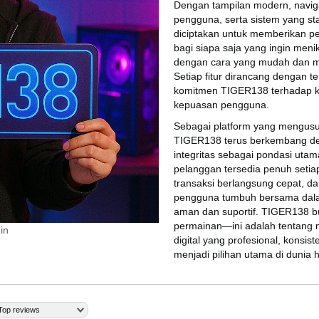
Dengan tampilan modern, navig
pengguna, serta sistem yang st
diciptakan untuk memberikan p
bagi siapa saja yang ingin meni
dengan cara yang mudah dan 
Setiap fitur dirancang dengan te
komitmen TIGER138 terhadap ku
kepuasan pengguna.
Sebagai platform yang mengusun
TIGER138 terus berkembang d
integritas sebagai pondasi uta
pelanggan tersedia penuh setiap
transaksi berlangsung cepat, d
pengguna tumbuh bersama dal
aman dan suportif. TIGER138 b
permainan—ini adalah tentang
in
digital yang profesional, konsist
menjadi pilihan utama di dunia h
Top reviews