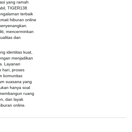
asi yang ramah
abil, TIGER138
engalaman terbaik
kmati hiburan online
menyenangkan.
liti, mencerminkan
alitas dan
g identitas kuat,
engan menjadikan
ma. Layanan
 hari, proses
an komunitas
am suasana yang
ukan hanya soal
 membangun ruang
en, dan layak
iburan online.