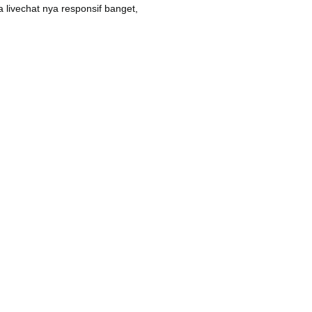
 livechat nya responsif banget,