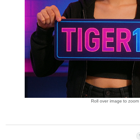
Roll over image to zoom 