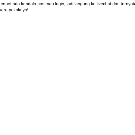
empet ada kendala pas mau login, jadi langung ke livechat dan ternyata
uara pokoknya!