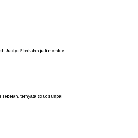
asih Jackpot! bakalan jadi member
s sebelah, ternyata tidak sampai