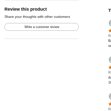
Review this product
T
Share your thoughts with other customers
Write a customer review
R
B
se
R
d
1
R