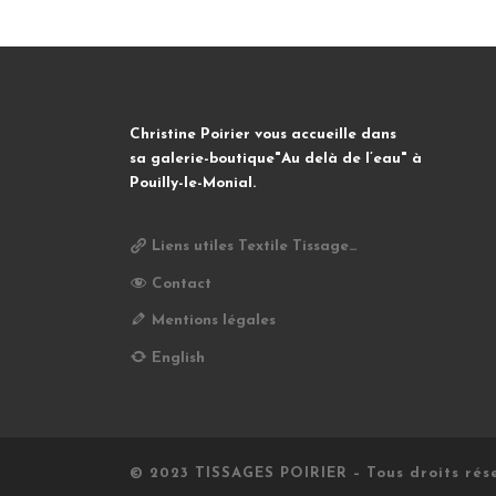
Christine Poirier vous accueille dans
sa galerie-boutique"Au delà de l’eau" à
Pouilly-le-Monial.
Liens utiles Textile Tissage…
Contact
Mentions légales
English
© 2023
TISSAGES POIRIER
–
Tous droits rés