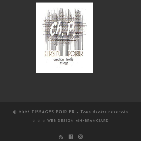
© 2023
TISSAGES POIRIER
–
Tous droits réservés
☼ ☼ ☼ WEB DESIGN
MH•BRANCIARD