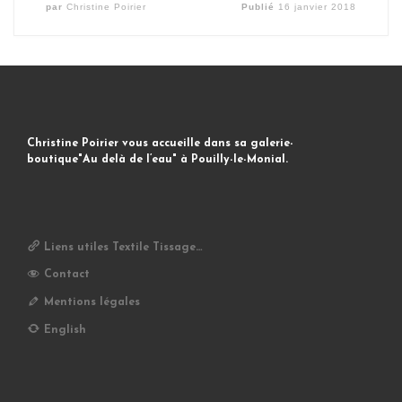
par
Christine Poirier
Publié
16 janvier 2018
Christine Poirier vous accueille dans sa galerie-
boutique"Au delà de l’eau" à Pouilly-le-Monial.
Liens utiles Textile Tissage…
Contact
Mentions légales
English